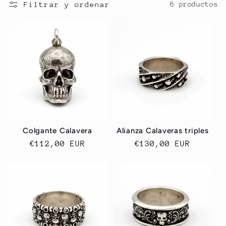
c
Filtrar y ordenar
6 productos
i
ó
n
:
Colgante Calavera
Alianza Calaveras triples
Precio
€112,00 EUR
Precio
€130,00 EUR
habitual
habitual