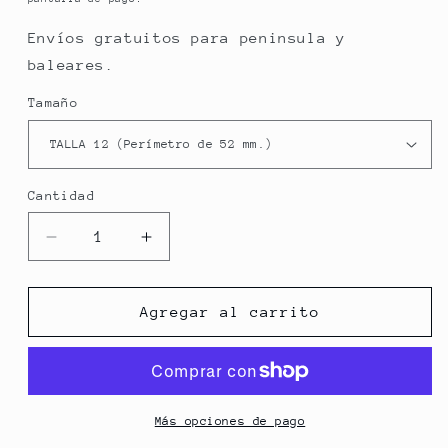
Envíos gratuitos para peninsula y
baleares.
Tamaño
Cantidad
Reducir
Aumentar
cantidad
cantidad
para
para
Alianza
Alianza
Agregar al carrito
Calaveras
Calaveras
triples
triples
Más opciones de pago