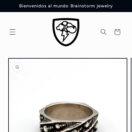
Ir
Bienvenidos al mundo Brainstorm jewelry
directamente
al contenido
Carrito
Ir
directamente
a la
información
del producto