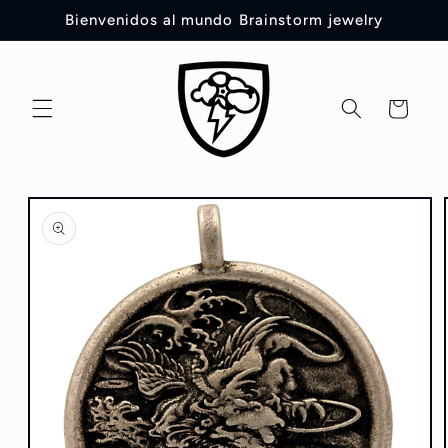
Ir
Bienvenidos al mundo Brainstorm jewelry
directamente
al contenido
Carrito
Ir
directamente
a la
información
del producto