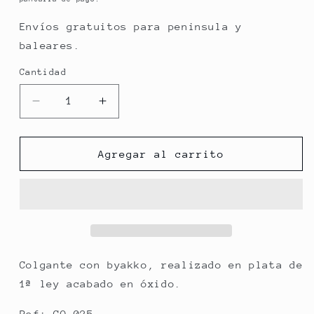
Envíos gratuitos para peninsula y
baleares.
Cantidad
Reducir
Aumentar
cantidad
cantidad
para
para
Colgante
Colgante
Agregar al carrito
plata
plata
de
de
ley
ley
Byakko
Byakko
Colgante con byakko, realizado en plata de
1ª ley acabado en óxido.
Ref: CO-025